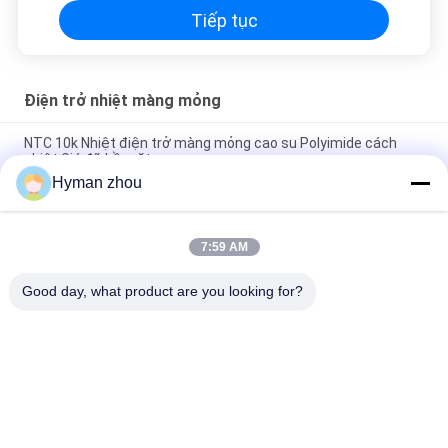
Tiếp tục
Điện trở nhiệt màng mỏng
NTC 10k Nhiệt điện trở màng mỏng cao su Polyimide cách
nhiệt Giá đỡ bề mặt
Hyman zhou
Cảm biến nhiệt độ chính xác cao 100k Ohm 1% Dung sai Cấu
hình thấp
7:59 AM
Nhiệt điện trở màng mỏng 1200V-2500V, Cảm biến nhiệt độ
máy in 3D cấp tiến
Good day, what product are you looking for?
Danh mục phổ biến
Tất cả
các
Cảm Biến Nhiệt Độ 
Cảm Biến Nhiệt Độ 
NTC
Máy In 3D
Cảm Biến Nhiệt Độ 
Cảm Biến Nhiệt Độ 