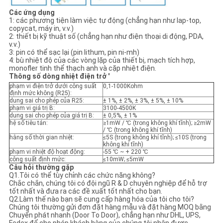
Các ứng dụng
1: các phương tiện làm việc tự động (chẳng hạn như lap-top,
copycat, máy in, v.v.)
2: thiết bị kỹ thuật số (chẳng hạn như điện thoại di động, PDA,
v.v.)
3: pin có thể sạc lại (pin lithum, pin ni-mh)
4: bù nhiệt độ của các vòng lặp của thiết bị, mạch tích hợp,
monofler tinh thể thạch anh và cặp nhiệt điện.
Thông số dòng nhiệt điện trở '
phạm vi điện trở dưới công suất
0,1-1000Kohm
định mức không (R25):
dung sai cho phép của R25:
± 1%, ± 2%, ± 3%, ± 5%, ± 10%
phạm vi giá trị B:
3100-4500K
dung sai cho phép của giá trị B:
± 0,5%, ± 1%
hệ số tiêu tán:
≥1mW / ℃ (trong không khí tĩnh); ≥2mW
/ ℃ (trong không khí tĩnh)
hằng số thời gian nhiệt:
≤5S (trong không khí tĩnh); ≤10S (trong
không khí tĩnh)
phạm vi nhiệt độ hoạt động:
-55 ℃ ~ + 220 ℃
công suất định mức:
≤10mW; ≤5mW
Câu hỏi thường gặp
Q1.Tôi có thể tùy chỉnh các chức năng không?
Chắc chắn, chúng tôi có đội ngũ R & D chuyên nghiệp để hỗ trợ
tốt nhất và đưa ra các đề xuất tốt nhất cho bạn.
Q2.Làm thế nào bạn sẽ cung cấp hàng hóa của tôi cho tôi?
Chúng tôi thường gửi đơn đặt hàng mẫu và đặt hàng MOQ bằng
Chuyển phát nhanh (Door To Door), chẳng hạn như DHL, UPS,