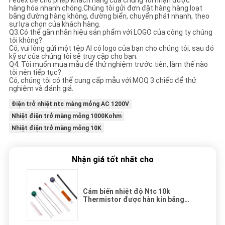
Fedex để cho phép khách hàng của chúng tôi nhận được
hàng hóa nhanh chóng.Chúng tôi gửi đơn đặt hàng hàng loạt
bằng đường hàng không, đường biển, chuyển phát nhanh, theo
sự lựa chọn của khách hàng.
Q3.Có thể gắn nhãn hiệu sản phẩm với LOGO của công ty chúng
tôi không?
Có, vui lòng gửi một tệp AI có logo của bạn cho chúng tôi, sau đó
kỹ sư của chúng tôi sẽ truy cập cho bạn.
Q4. Tôi muốn mua mẫu để thử nghiệm trước tiên, làm thế nào
tôi nên tiếp tục?
Có, chúng tôi có thể cung cấp mẫu với MOQ 3 chiếc để thử
nghiệm và đánh giá.
Điện trở nhiệt ntc màng mỏng AC 1200V
Nhiệt điện trở màng mỏng 1000Kohm
Nhiệt điện trở màng mỏng 10K
Nhận giá tốt nhất cho
Cảm biến nhiệt độ Ntc 10k
Thermistor được hàn kín bằng
kính Cảm biến nhiệt độ Smd
Thermistor 3100K