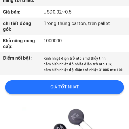
hàng tối thiểu:
THAM
Giá bán:
USD0.02~0.5
QUAN
NHÀ
chi tiết đóng
Trong thùng carton, trên pallet
gói:
MÁY
Khả năng cung
1000000
cấp:
KIỂM
Điểm nổi bật:
,
Kính nhiệt điện trở ntc smd thủy tinh
SOÁT
,
cảm biến nhiệt độ nhiệt điện trở ntc 10k
cảm biến nhiệt độ điện trở nhiệt 3100K ntc 10k
CHẤT
LƯỢNG
GIÁ TỐT NHẤT
LIÊN
HỆ
CHÚNG