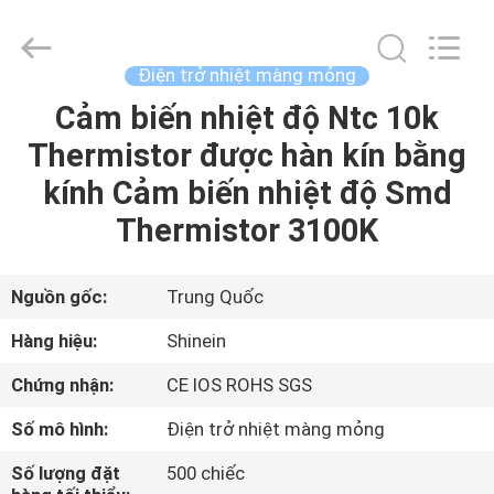
-
2026
Dongguan
Shinein
Electornics
Điện trở nhiệt màng mỏng
Technology
Co.,Ltd.
All
Cảm biến nhiệt độ Ntc 10k
TRANG
Rights
Reserved.
Thermistor được hàn kín bằng
CHỦ
kính Cảm biến nhiệt độ Smd
CÁC
Thermistor 3100K
SẢN
PHẨM
Nguồn gốc:
Trung Quốc
Hàng hiệu:
Shinein
VỀ
Chứng nhận:
CE IOS ROHS SGS
CHÚNG
Số mô hình:
Điện trở nhiệt màng mỏng
TÔI
Số lượng đặt
500 chiếc