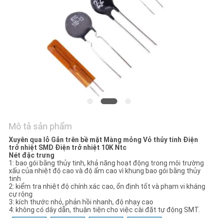
TÔI
TIN
TỨC
YÊU
CẦU
BÁO
Mô tả sản phẩm
GIÁ
Xuyên qua lỗ Gắn trên bề mặt Màng mỏng Vỏ thủy tinh Điện
trở nhiệt SMD Điện trở nhiệt 10K Ntc
Nét đặc trưng
VR
1: bao gói bằng thủy tinh, khả năng hoạt động trong môi trường
xấu của nhiệt độ cao và độ ẩm cao vì khung bao gói bằng thủy
SHOW
tinh
2: kiểm tra nhiệt độ chính xác cao, ổn định tốt và phạm vi kháng
cự rộng
3: kích thước nhỏ, phản hồi nhanh, độ nhạy cao
SƠ
4: không có dây dẫn, thuận tiện cho việc cài đặt tự động SMT.