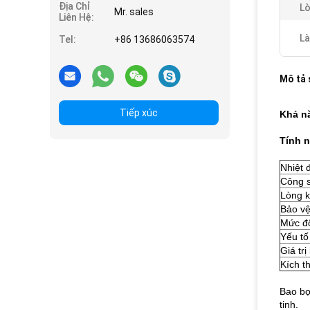
Địa Chỉ
Lò
Mr. sales
Liên Hệ:
Là
Tel:
+86 13686063574
Mô tả
Tiếp xúc
Khả nă
Tính 
Nhiệt 
Công s
Lòng 
Bảo vệ
Mức độ
Yếu tố
Giá tr
Kích t
Bao bọ
tinh.