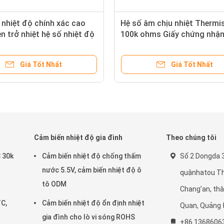
 nhiệt độ chính xác cao
Hệ số âm chịu nhiệt Thermi
ện trở nhiệt hệ số nhiệt độ
100k ohms Giấy chứng nhậ
Giá Tốt Nhất
Giá Tốt Nhất
Cảm biến nhiệt độ gia đình
Theo chúng tôi
 30k
Cảm biến nhiệt độ chống thấm
Số 2 Dongda 3
ò
nước 5.5V, cảm biến nhiệt độ ô
quậnhatou Th
tô ODM
Chang’an, th
TC,
Cảm biến nhiệt độ ổn định nhiệt
Quan, Quảng
gia đình cho lò vi sóng ROHS
+86 1368606