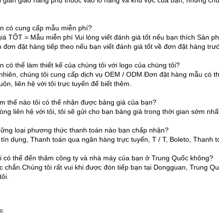
i gian giao hàng phụ thuộc vào lô hàng và khu vực của bạn, nhưng chú
n có cung cấp mẫu miễn phí?
iá TỐT = Mẫu miễn phí Vui lòng viết đánh giá tốt nếu bạn thích Sản 
o đơn đặt hàng tiếp theo nếu bạn viết đánh giá tốt về đơn đặt hàng trư
n có thể làm thiết kế của chúng tôi với logo của chúng tôi?
 nhiên, chúng tôi cung cấp dịch vụ OEM / ODM.Đơn đặt hàng mẫu có th
ôn, liên hệ với tôi trực tuyến để biết thêm.
m thế nào tôi có thể nhận được bảng giá của bạn?
lòng liên hệ với tôi, tôi sẽ gửi cho bạn bảng giá trong thời gian sớm nhấ
ững loại phương thức thanh toán nào bạn chấp nhận?
 tín dụng, Thanh toán qua ngân hàng trực tuyến, T / T, Boleto, Thanh to
i có thể đến thăm công ty và nhà máy của bạn ở Trung Quốc không?
c chắn.Chúng tôi rất vui khi được đón tiếp bạn tại Dongguan, Trung Qu
ôi.
a: