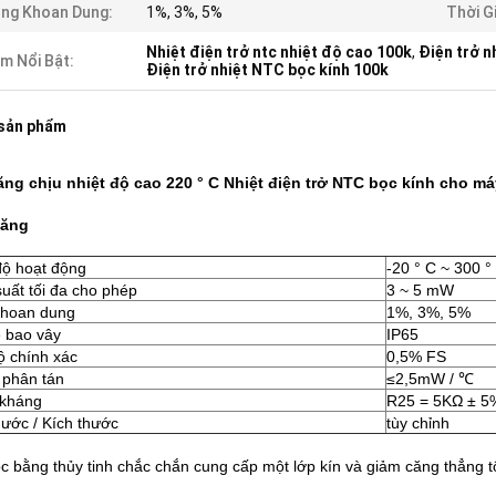
ng Khoan Dung:
1%, 3%, 5%
Thời G
Nhiệt điện trở ntc nhiệt độ cao 100k
,
Điện trở n
m Nổi Bật:
Điện trở nhiệt NTC bọc kính 100k
 sản phẩm
ng chịu nhiệt độ cao 220 ° C Nhiệt điện trở NTC bọc kính cho má
năng
độ hoạt động
-20 ° C ~ 300 °
uất tối đa cho phép
3 ~ 5 mW
khoan dung
1%, 3%, 5%
 bao vây
IP65
 chính xác
0,5% FS
 phân tán
≤2,5mW / ℃
ị kháng
R25 = 5KΩ ± 5
hước / Kích thước
tùy chỉnh
c bằng thủy tinh chắc chắn cung cấp một lớp kín và giảm căng thẳng tố