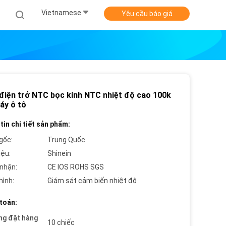
Vietnamese
Yêu cầu báo giá
 điện trở NTC bọc kính NTC nhiệt độ cao 100k
áy ô tô
tin chi tiết sản phẩm:
gốc:
Trung Quốc
iệu:
Shinein
nhận:
CE IOS ROHS SGS
hình:
Giám sát cảm biến nhiệt độ
toán:
ng đặt hàng
10 chiếc