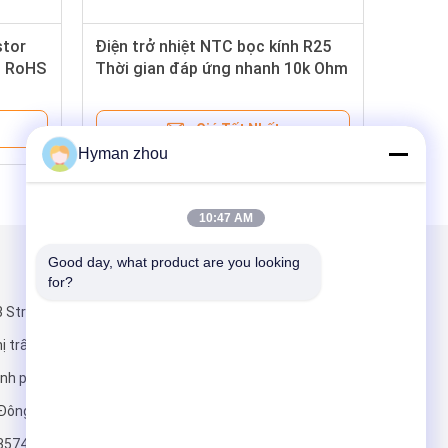
stor
Điện trở nhiệt NTC bọc kính R25
n RoHS
Thời gian đáp ứng nhanh 10k Ohm
Giá Tốt Nhất
Hyman zhou
10:47 AM
Good day, what product are you looking 
Gửi thư cho chúng tôi
for?
 Street,
ị trấn
ành phố Đông
 Đông
3574