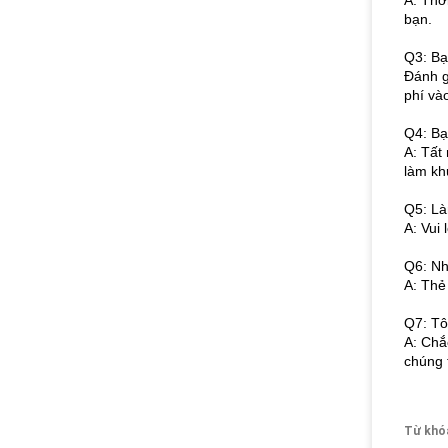
A: Thờ
bạn.
Q3: Bạ
Đánh g
phí và
Q4: Bạ
A: Tất
làm khu
Q5: Là
A: Vui 
Q6: Nh
A: Thẻ
Q7: Tô
A: Chắ
chúng t
Từ khó