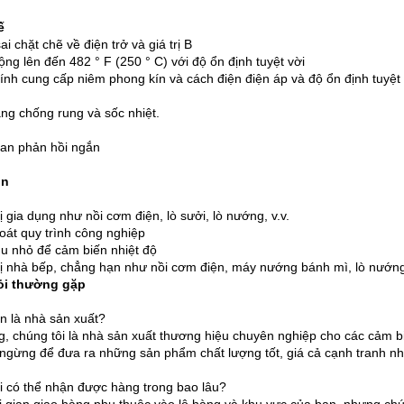
ế
i chặt chẽ về điện trở và giá trị B
ộng lên đến 482 ° F (250 ° C) với độ ổn định tuyệt vời
ính cung cấp niêm phong kín và cách điện điện áp và độ ổn định tuyệt 
ng chống rung và sốc nhiệt.
ian phản hồi ngắn
in
ị gia dụng như nồi cơm điện, lò sưởi, lò nướng, v.v.
oát quy trình công nghiệp
u nhỏ để cảm biến nhiệt độ
bị nhà bếp, chẳng hạn như nồi cơm điện, máy nướng bánh mì, lò nướng
ỏi thường gặp
n là nhà sản xuất?
g, chúng tôi là nhà sản xuất thương hiệu chuyên nghiệp cho các cảm b
ngừng để đưa ra những sản phẩm chất lượng tốt, giá cả cạnh tranh nh
i có thể nhận được hàng trong bao lâu?