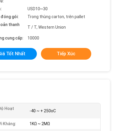
ểu:
:
USD10~30
t đóng gói:
Trong thùng carton, trên pallet
hoản thanh
T / T, Western Union
ng cung cấp:
10000
Giá Tốt Nhất
Tiếp Xúc
Độ Hoạt
-40 ~ + 250oC
i Kháng:
1KΩ ~ 2MΩ