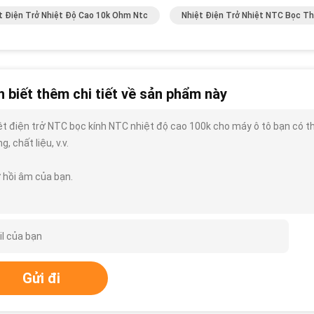
t Điện Trở Nhiệt Độ Cao 10k Ohm Ntc
Nhiệt Điện Trở Nhiệt NTC Bọc Th
 biết thêm chi tiết về sản phẩm này
ệt điện trở NTC bọc kính NTC nhiệt độ cao 100k cho máy ô tô bạn có thể 
g, chất liệu, v.v.
 hồi âm của bạn.
Gửi đi