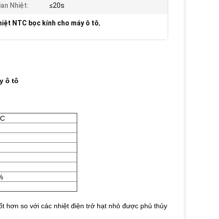
ian Nhiệt:
≤20s
hiệt NTC bọc kính cho máy ô tô
,
y ô tô
 C
%
t hơn so với các nhiệt điện trở hạt nhỏ được phủ thủy