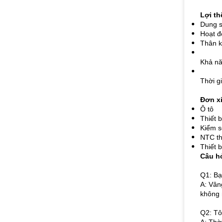
Lợi th
Dung sa
Hoạt đ
Thân k
Khả nă
Thời g
Đơn x
Ô tô
Thiết b
Kiểm s
NTC th
Thiết 
Câu h
Q1: Bạ
A: Vân
không 
Q2: Tô