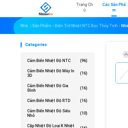
Trang Ch
Các Sản Phẩ
Ủ
M
Nhà
Sản Phẩm
Điện Trở Nhiệt NTC Bọc Thủy Tinh
Nhi
Catagories
Cảm Biến Nhiệt Độ NTC
(96)
Cảm Biến Nhiệt Độ Máy In
(16)
3D
Cảm Biến Nhiệt Độ Gia
(16)
Đình
Cảm Biến Nhiệt Độ RTD
(16)
Cảm Biến Nhiệt Độ Siêu
(10)
Nhỏ
Cặp Nhiệt Độ Loại K Nhiệt