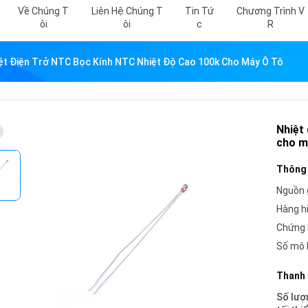
Về Chúng T
Liên Hệ Chúng T
Tin Tứ
Chương Trình V
Ôi
Ôi
C
R
ệt Điện Trở NTC Bọc Kính NTC Nhiệt Độ Cao 100k Cho Máy Ô Tô
Nhiệt
cho m
Thông 
Nguồn 
Hàng h
Chứng 
Số mô 
Thanh 
Số lượ