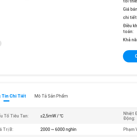
tối thi
Giá bán
chi tiế
Điều k
toán:
Khả nă
Tin Chi Tiết
Mô Tả Sản Phẩm
Nhiệt 
u Tố Tiêu Tan:
≤2,5mW / ℃
Động:
á Trị B:
2000 ~ 6000 nghìn
Phạm V