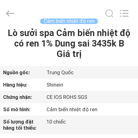
-
2026
Dongguan
Shinein
Electornics
Cảm biến nhiệt độ ren
Technology
Co.,Ltd.
All
Lò sưởi spa Cảm biến nhiệt độ
TRANG
Rights
Reserved.
có ren 1% Dung sai 3435k B
CHỦ
Giá trị
CÁC
SẢN
Nguồn gốc:
Trung Quốc
PHẨM
Hàng hiệu:
Shinein
Chứng nhận:
CE IOS ROHS SGS
VỀ
Số mô hình:
Cảm biến nhiệt độ ren
CHÚNG
Số lượng đặt
10 chiếc
TÔI
hàng tối thiểu: