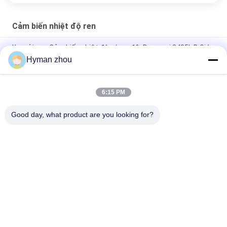
Cảm biến nhiệt độ ren
lò sưởi spa Cảm biến nhiệt độ có ren 1% Dung sai 3435k B Giá
trị
Hyman zhou
Đầu dò cặp nhiệt điện ren công nghiệp Điện trở 200k 3380K
6:15 PM
Cảm biến nhiệt độ có ren 50K B3950 Bảo vệ IP66 Công suất
định mức 10mW
Good day, what product are you looking for?
Danh mục phổ biến
Tất cả
các
Cảm Biến Nhiệt Độ 
Cảm Biến Nhiệt Độ 
NTC
Máy In 3D
Cảm Biến Nhiệt Độ 
Cảm Biến Nhiệt Độ 
Gia Đình
RTD
Cảm Biến Nhiệt Độ 
Cảm Biến Nhiệt Độ 