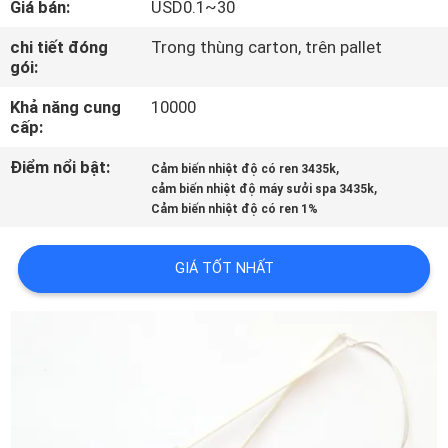
Giá bán:
USD0.1~30
THAM
QUAN
chi tiết đóng
Trong thùng carton, trên pallet
gói:
NHÀ
Khả năng cung
10000
MÁY
cấp:
Điểm nổi bật:
,
Cảm biến nhiệt độ có ren 3435k
KIỂM
,
cảm biến nhiệt độ máy sưởi spa 3435k
Cảm biến nhiệt độ có ren 1%
SOÁT
CHẤT
GIÁ TỐT NHẤT
LƯỢNG
LIÊN
HỆ
CHÚNG