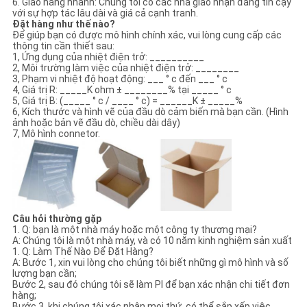
6. Giao hàng nhanh: Chúng tôi có các nhà giao nhận đáng tin cậy
với sự hợp tác lâu dài và giá cả cạnh tranh.
Đặt hàng như thế nào?
Để giúp bạn có được mô hình chính xác, vui lòng cung cấp các
thông tin cần thiết sau:
1, Ứng dụng của nhiệt điện trở: __________
2, Môi trường làm việc của nhiệt điện trở: ________
3, Phạm vi nhiệt độ hoạt động: ___ ° c đến ___ ° c
4, Giá trị R: _____K ohm ± ________% tại _____ ° c
5, Giá trị B: (_____ ° c / ____ ° c) = ______K ± _____%
6, Kích thước và hình vẽ của đầu dò cảm biến mà bạn cần. (Hình
ảnh hoặc bản vẽ đầu dò, chiều dài dây)
7, Mô hình connetor.
Câu hỏi thường gặp
1. Q: bạn là một nhà máy hoặc một công ty thương mại?
A: Chúng tôi là một nhà máy, và có 10 năm kinh nghiệm sản xuất
1. Q: Làm Thế Nào Để Đặt Hàng?
A: Bước 1, xin vui lòng cho chúng tôi biết những gì mô hình và số
lượng bạn cần;
Bước 2, sau đó chúng tôi sẽ làm PI để bạn xác nhận chi tiết đơn
hàng;
Bước 3, khi chúng tôi xác nhận mọi thứ, có thể sắp xếp việc