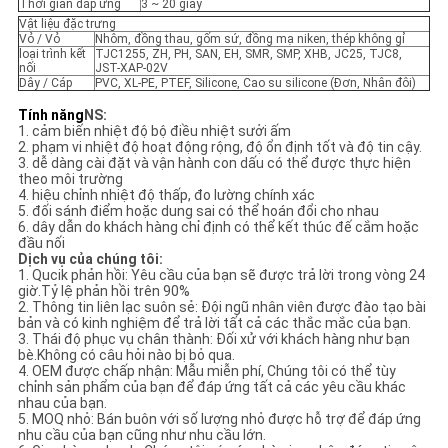
Thời gian đáp ứng
3 ~ 20 giây
ĐỒ
Vật liệu đặc trưng
Vỏ / Vỏ
Nhôm, đồng thau, gốm sứ, đồng mạ niken, thép không gỉ
TRANG
loại trình kết
TJC1255, ZH, PH, SAN, EH, SMR, SMP, XHB, JC25, TJC8,
nối
JST-XAP-02V
WEB
Dây / Cáp
PVC, XL-PE, PTEF, Silicone, Cao su silicone (Đơn, Nhân đôi)
Tính năng
NS:
1. cảm biến nhiệt độ bộ điều nhiệt sưởi ấm
PRIVACY
2. phạm vi nhiệt độ hoạt động rộng, độ ổn định tốt và độ tin cậy.
3. dễ dàng cài đặt và vận hành con dấu có thể được thực hiện
POLICY
theo môi trường
4. hiệu chỉnh nhiệt độ thấp, đo lường chính xác
5. đối sánh điểm hoặc dung sai có thể hoán đổi cho nhau
6. dây dẫn do khách hàng chỉ định có thể kết thúc đế cắm hoặc
đầu nối
Dịch vụ của chúng tôi:
1. Qucik phản hồi: Yêu cầu của bạn sẽ được trả lời trong vòng 24
giờ.Tỷ lệ phản hồi trên 90%
2. Thông tin liên lạc suôn sẻ: Đội ngũ nhân viên được đào tạo bài
bản và có kinh nghiệm để trả lời tất cả các thắc mắc của bạn.
3. Thái độ phục vụ chân thành: Đối xử với khách hàng như bạn
bè.Không có câu hỏi nào bị bỏ qua.
4. OEM được chấp nhận: Mẫu miễn phí, Chúng tôi có thể tùy
chỉnh sản phẩm của bạn để đáp ứng tất cả các yêu cầu khác
nhau của bạn.
5. MOQ nhỏ: Bán buôn với số lượng nhỏ được hỗ trợ để đáp ứng
nhu cầu của bạn cũng như nhu cầu lớn.