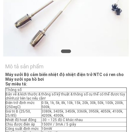
TÔI
TIN
TỨC
YÊU
CẦU
Mô tả sản phẩm
BÁO
Máy sưởi Bộ cảm biến nhiệt độ nhiệt điện trở NTC có ren cho
GIÁ
Máy sưởi spa hồ bơi
Sự miêu tả:
Thông số
Bản vẽ & kích thước & thông số kỹ thuật & thông số cụ thể có thể được tùy
VR
chỉnh;cứ liên lạc nếu cần!
Điện trở định mức
0.5k, 1k, 5k, 8k, 10k, 15k, 20k, 30k, 50k, 100k, 200k,
SHOW
(25DegC)
500k,
Giá trị B (25/50,
3380k, 3435k, 3450k, 3360k, 3950k, 4050k, 4100k,
25/85)
4200k, 4300k,
Nhiệt độ hoạt động
-30 ~ 125 độ C khác nhau
SƠ
Chịu được điện áp
1500V / 3mA / 5 giây
Công suất định mức
10mW