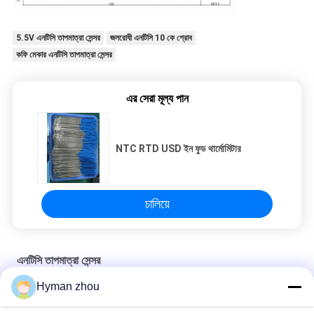
সাইট
5.5V এনটিসি তাপমাত্রা সেন্সর
জলরোধী এনটিসি 10 কে প্রোব
ম্যাপ
কফি মেকার এনটিসি তাপমাত্রা সেন্সর
PRIVACY
এর সেরা মূল্য পান
POLICY
NTC RTD USD ইন ফুড থার্মোমিটার
চালিয়ে
এনটিসি তাপমাত্রা সেন্সর
Hyman zhou
গাড়ির পানির তাপমাত্রা সেন্সর