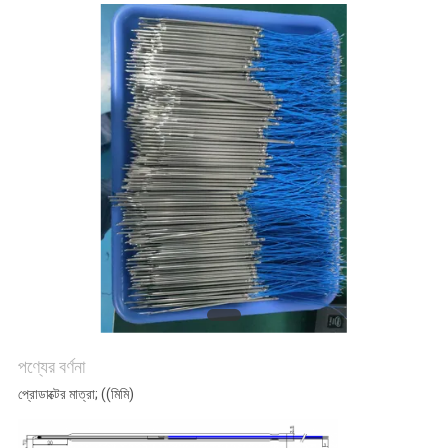
নিয়ন্ত্রণ
যোগাযোগ
করুন
খবর
উদ্ধৃতির
জন্য
আবেদন
পণ্যের বর্ণনা
VR
প্রোডাক্টের মাত্রা; ((মিমি)
SHOW