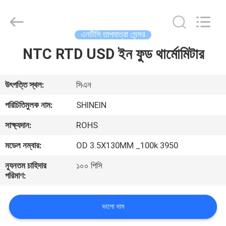
Dongguan
Shinein
Electornics
Technology
Co.,Ltd.
এনটিসি তাপমাত্রা সেন্সর
All
Rights
Reserved.
NTC RTD USD ইন ফুড থার্মোমিটার
বাড়ি
পণ্য
উৎপত্তি স্থল:
সিএন
পরিচিতিমুলক নাম:
SHINEIN
আমাদের
সাক্ষ্যদান:
ROHS
সম্পর্কে
মডেল নম্বার:
OD 3.5X130MM _100k 3950
ন্যূনতম চাহিদার
১০০ পিসি
কারখানা
পরিমাণ:
ভ্রমণ
ভালো দাম
মান