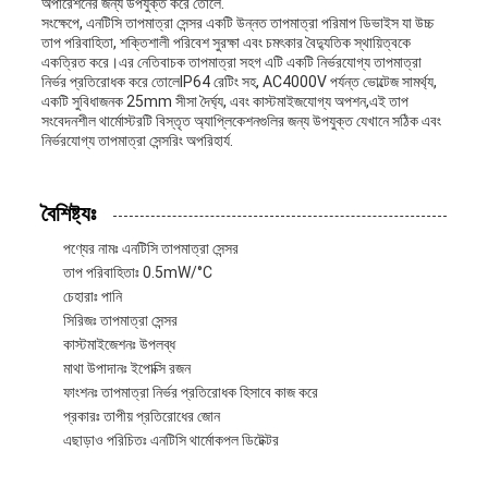
অপারেশনের জন্য উপযুক্ত করে তোলে.
সংক্ষেপে, এনটিসি তাপমাত্রা সেন্সর একটি উন্নত তাপমাত্রা পরিমাপ ডিভাইস যা উচ্চ
তাপ পরিবাহিতা, শক্তিশালী পরিবেশ সুরক্ষা এবং চমৎকার বৈদ্যুতিক স্থায়িত্বকে
একত্রিত করে।এর নেতিবাচক তাপমাত্রা সহগ এটি একটি নির্ভরযোগ্য তাপমাত্রা
নির্ভর প্রতিরোধক করে তোলেIP64 রেটিং সহ, AC4000V পর্যন্ত ভোল্টেজ সামর্থ্য,
একটি সুবিধাজনক 25mm সীসা দৈর্ঘ্য, এবং কাস্টমাইজযোগ্য অপশন,এই তাপ
সংবেদনশীল থার্মোস্টরটি বিস্তৃত অ্যাপ্লিকেশনগুলির জন্য উপযুক্ত যেখানে সঠিক এবং
নির্ভরযোগ্য তাপমাত্রা সেন্সরিং অপরিহার্য.
বৈশিষ্ট্যঃ
পণ্যের নামঃ এনটিসি তাপমাত্রা সেন্সর
তাপ পরিবাহিতাঃ 0.5mW/°C
চেহারাঃ পানি
সিরিজঃ তাপমাত্রা সেন্সর
কাস্টমাইজেশনঃ উপলব্ধ
মাথা উপাদানঃ ইপোক্সি রজন
ফাংশনঃ তাপমাত্রা নির্ভর প্রতিরোধক হিসাবে কাজ করে
প্রকারঃ তাপীয় প্রতিরোধের জোন
এছাড়াও পরিচিতঃ এনটিসি থার্মোকপল ডিটেক্টর