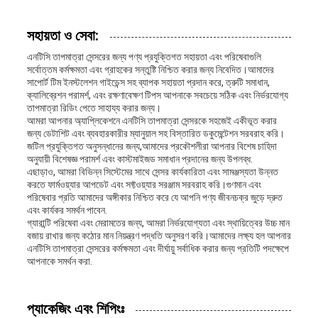
সহায়তা ও সেবা:
এনটিসি তাপমাত্রা সেন্সরের জন্য পণ্য প্রযুক্তিগত সহায়তা এবং পরিষেবাগুলি
সর্বোত্তম কর্মক্ষমতা এবং গ্রাহকের সন্তুষ্টি নিশ্চিত করার জন্য নিবেদিত।আমাদের
সাপোর্ট টিম ইনস্টলেশন গাইডেন্স সহ ব্যাপক সহায়তা প্রদান করে, ত্রুটি সমাধান,
ক্যালিব্রেশন পরামর্শ, এবং রক্ষণাবেক্ষণ টিপস আপনাকে সবচেয়ে সঠিক এবং নির্ভরযোগ্য
তাপমাত্রা রিডিং পেতে সাহায্য করার জন্য।
আমরা আপনার অ্যাপ্লিকেশনে এনটিসি তাপমাত্রা সেন্সরকে সহজেই একীভূত করার
জন্য ডেটাশিট এবং ব্যবহারকারীর ম্যানুয়াল সহ বিস্তারিত ডকুমেন্টেশন সরবরাহ করি।
জটিল প্রযুক্তিগত অনুসন্ধানের জন্য,আমাদের প্রকৌশলীরা আপনার বিশেষ চাহিদা
অনুযায়ী বিশেষজ্ঞ পরামর্শ এবং কাস্টমাইজড সমাধান প্রদানের জন্য উপলব্ধ.
এছাড়াও, আমরা বিভিন্ন সিস্টেমের সাথে সেন্সর কার্যকারিতা এবং সামঞ্জস্যতা উন্নত
করতে ফার্মওয়্যার আপডেট এবং সফ্টওয়্যার সরঞ্জাম সরবরাহ করি।গুণমান এবং
পরিষেবার প্রতি আমাদের অঙ্গীকার নিশ্চিত করে যে আপনি পণ্য জীবনচক্র জুড়ে দ্রুত
এবং কার্যকর সমর্থন পাবেন.
গ্যারান্টি পরিষেবা এবং মেরামতের জন্য, আমরা নির্ভরযোগ্যতা এবং স্থায়িত্বের উচ্চ মান
বজায় রাখার জন্য কঠোর মান নিয়ন্ত্রণ পদ্ধতি অনুসরণ করি।আমাদের লক্ষ্য হল আপনার
এনটিসি তাপমাত্রা সেন্সরের কর্মক্ষমতা এবং দীর্ঘায়ু সর্বাধিক করার জন্য প্রতিটি পদক্ষেপে
আপনাকে সমর্থন করা.
প্যাকেজিং এবং শিপিংঃ