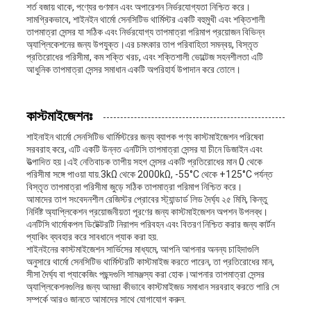
শর্ত বজায় থাকে, পণ্যের গুণমান এবং অপারেশন নির্ভরযোগ্যতা নিশ্চিত করে।
সামগ্রিকভাবে, শাইনইন থার্মো সেনসিটিভ থার্মিস্টর একটি বহুমুখী এবং শক্তিশালী
তাপমাত্রা সেন্সর যা সঠিক এবং নির্ভরযোগ্য তাপমাত্রা পরিমাপ প্রয়োজন বিভিন্ন
অ্যাপ্লিকেশনের জন্য উপযুক্ত।এর চমৎকার তাপ পরিবাহিতা সমন্বয়, বিস্তৃত
প্রতিরোধের পরিসীমা, কম শক্তি খরচ, এবং শক্তিশালী ভোল্টেজ সহনশীলতা এটি
আধুনিক তাপমাত্রা সেন্সর সমাধান একটি অপরিহার্য উপাদান করে তোলে।
কাস্টমাইজেশনঃ
শাইনাইন থার্মো সেনসিটিভ থার্মিস্টরের জন্য ব্যাপক পণ্য কাস্টমাইজেশন পরিষেবা
সরবরাহ করে, এটি একটি উন্নত এনটিসি তাপমাত্রা সেন্সর যা চীনে ডিজাইন এবং
উত্পাদিত হয়।এই নেতিবাচক তাপীয় সহগ সেন্সর একটি প্রতিরোধের মান 0 থেকে
পরিসীমা সঙ্গে পাওয়া যায়.3kΩ থেকে 2000kΩ, -55°C থেকে +125°C পর্যন্ত
বিস্তৃত তাপমাত্রা পরিসীমা জুড়ে সঠিক তাপমাত্রা পরিমাপ নিশ্চিত করে।
আমাদের তাপ সংবেদনশীল রেজিস্টর প্রোবের স্ট্যান্ডার্ড লিড দৈর্ঘ্য ২৫ মিমি, কিন্তু
নির্দিষ্ট অ্যাপ্লিকেশন প্রয়োজনীয়তা পূরণের জন্য কাস্টমাইজেশন অপশন উপলব্ধ।
এনটিসি থার্মোকপল ডিটেক্টরটি নিরাপদ পরিবহন এবং বিতরণ নিশ্চিত করার জন্য কার্টন
প্যাকিং ব্যবহার করে সাবধানে প্যাক করা হয়.
শাইনইনের কাস্টমাইজেশন সার্ভিসের মাধ্যমে, আপনি আপনার অনন্য চাহিদাগুলি
অনুসারে থার্মো সেনসিটিভ থার্মিস্টরটি কাস্টমাইজ করতে পারেন, তা প্রতিরোধের মান,
সীসা দৈর্ঘ্য বা প্যাকেজিং পছন্দগুলি সামঞ্জস্য করা হোক।আপনার তাপমাত্রা সেন্সর
অ্যাপ্লিকেশনগুলির জন্য আমরা কীভাবে কাস্টমাইজড সমাধান সরবরাহ করতে পারি সে
সম্পর্কে আরও জানতে আমাদের সাথে যোগাযোগ করুন.