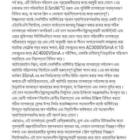
গর্ব করে, এটি বিভিন্ন পরিবেশ এবং প্রয়োজনীয়তার জন্য বহুমুখী করে তোলে।এর
চমৎকার তাপ পরিবাহিতা 0.5mW/°C দ্রুত এবং সুনির্দিষ্ট তাপমাত্রা সনাক্তকরণ
নিশ্চিত করে, যা অনেক শিল্প ও ভোক্তা অ্যাপ্লিকেশনের জন্য গুরুত্বপূর্ণ।
উজ্জ্বলতা থার্মো সেনসিটিভ থার্মিস্টরের প্রধান অ্যাপ্লিকেশনগুলির মধ্যে একটি হ'ল
এইচভিএসি সিস্টেমে, যেখানে সর্বোত্তম জলবায়ু নিয়ন্ত্রণ বজায় রাখার জন্য সঠিক
তাপমাত্রা পর্যবেক্ষণ অপরিহার্য।এই তাপ সংবেদনশীল ট্রান্সডুসারটি থার্মোস্ট্যাট এবং
এয়ার কন্ডিশনার ইউনিটগুলিতে সংহত করা যেতে পারে যাতে পরিবেষ্টিত তাপমাত্রা
সঠিকভাবে অনুভূত হয় এবং সেই অনুযায়ী গরম বা শীতল অপারেশনগুলি সামঞ্জস্য করা
যায়উচ্চ ভোল্টেজ সহ্য করার ক্ষমতা, 60 সেকেন্ডের জন্য AC3000V5mA বা 10
সেকেন্ডের জন্য AC4000V5mA এ পরীক্ষিত, এমনকি চাহিদাপূর্ণ বৈদ্যুতিক পরিবেশে
স্থায়িত্ব এবং নিরাপত্তা নিশ্চিত করে।
অটোমোবাইল শিল্পে, থার্মো সেনসিটিভ থার্মিস্টর ইঞ্জিনের তাপমাত্রা পর্যবেক্ষণ এবং
ব্যাটারি পরিচালনার সিস্টেমে একটি গুরুত্বপূর্ণ ভূমিকা পালন করে।এর কম কাজের
বর্তমান 35mA এর কম নির্ভরযোগ্য তাপীয় রিডিং প্রদান করার সময় শক্তি খরচ
কমাতেএটি অতিরিক্তভাবে, এটি ব্যাটারি প্যাকের তাপমাত্রা পর্যবেক্ষণের জন্য
বৈদ্যুতিক যানবাহনে ব্যবহারের জন্য উপযুক্ত, যা নিরাপত্তা এবং দক্ষতা বৃদ্ধি করে।
এই তাপ সংবেদনশীল ট্রান্সডুসারটির নির্ভুলতা থেকে চিকিৎসা সরঞ্জামগুলিও উপকৃত হয়।
এবং রোগী পর্যবেক্ষণ সিস্টেম রোগীর নিরাপত্তা এবং কার্যকর চিকিত্সা নিশ্চিত করতে
সঠিক তাপমাত্রা সেন্সর উপর নির্ভর করেউজ্জ্বলতা সংবেদনশীল থার্মো থার্মিস্টরের
বিস্তৃত প্রতিরোধের মান পরিসীমা এবং স্থিতিশীল কর্মক্ষমতা এই সংবেদনশীল
অ্যাপ্লিকেশনগুলির জন্য এটি আদর্শ করে তোলে।
এছাড়াও, এই তাপমাত্রা সেন্সরটি রেফ্রিজারেটর, চুলা এবং ওয়াটার হিটারগুলির মতো
গৃহস্থালী যন্ত্রপাতিগুলিতে ব্যাপকভাবে ব্যবহৃত হয়, যেখানে তাপমাত্রা নিয়ন্ত্রণ শক্তি
দক্ষতা এবং ব্যবহারকারীর সুরক্ষার জন্য অত্যাবশ্যক।শিল্প প্রক্রিয়া নিয়ন্ত্রণ
সিস্টেমগুলিও এই তাপ সংবেদনশীল ট্রান্সডুসারটি ব্যবহার করে যাতে ধারাবাহিক উত্পাদন