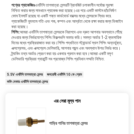
পণ্যের প্যাকেজিংঃ
এনটিসি তাপমাত্রা সেন্সরটি ট্রানজিট চলাকালীন সর্বোচ্চ সুরক্ষা
নিশ্চিত করার জন্য সাবধানে প্যাকেজ করা হয়েছে।এর পরে একটি কাস্টম ছাঁচনির্মাণ
ফোম ইনসার্ট রয়েছে যা একটি শক্ত কার্ডবোর্ড বাক্সের মধ্যে সেন্সরকে স্থির করে.
প্যাকেজিংটি ন্যূনতম গতি এবং শক, কম্পন এবং আর্দ্রতা থেকে রক্ষা করার জন্য ডিজাইন
করা হয়েছে।
শিপিং:
আমরা এনটিসি তাপমাত্রা সেন্সরকে নিরাপদে এবং দ্রুত আপনার অবস্থানে পৌঁছে
দেওয়ার জন্য নির্ভরযোগ্য শিপিং বিকল্পগুলি অফার করি। সমস্ত অর্ডার 1-2 ব্যবসায়িক
দিনের মধ্যে প্রক্রিয়াজাত করা হয়।শিপিং পদ্ধতিতে স্ট্যান্ডার্ড স্থল শিপিং অন্তর্ভুক্ত,
এক্সপ্রেসড, এবং এক্সপ্রেস ডেলিভারি, আপনার পছন্দ এবং অবস্থান উপর নির্ভর করে।
ট্র্যাকিং তথ্য অর্ডার প্রেরণ করা হয় একবার প্রদান করা হবে।আমরা একটি মসৃণ
ডেলিভারি প্রক্রিয়া গ্যারান্টি সব প্রযোজ্য শিপিং প্রবিধান সম্মতি নিশ্চিত.
5.5V এনটিসি তাপমাত্রা সেন্সর
জলরোধী এনটিসি 10 কে প্রোব
কফি মেকার এনটিসি তাপমাত্রা সেন্সর
এর সেরা মূল্য পান
গাড়ির পানির তাপমাত্রা সেন্সর