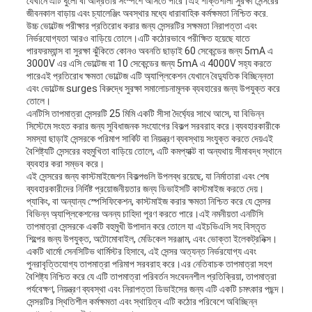
যেখানে এটি ধুলো বা আর্দ্রতার সংস্পর্শে আসতে পারে।এই শক্তিশালী সুরক্ষা সেন্সরের
জীবনকাল বাড়ায় এবং চ্যালেঞ্জিং অবস্থার মধ্যে ধারাবাহিক কর্মক্ষমতা নিশ্চিত করে.
উচ্চ ভোল্টেজ পরীক্ষার প্রতিরোধ করার জন্য সেন্সরটির সক্ষমতা নিরাপত্তা এবং
নির্ভরযোগ্যতা আরও বাড়িয়ে তোলে।এটি কঠোরভাবে পরীক্ষিত হয়েছে যাতে
পারফরম্যান্স বা সুরক্ষা ঝুঁকিতে কোনও অবনতি ছাড়াই 60 সেকেন্ডের জন্য 5mA এ
3000V এর এসি ভোল্টেজ বা 10 সেকেন্ডের জন্য 5mA এ 4000V সহ্য করতে
পারেএই প্রতিরোধ ক্ষমতা ভোল্টেজ এটি অ্যাপ্লিকেশন যেখানে বৈদ্যুতিক বিচ্ছিন্নতা
এবং ভোল্টেজ surges বিরুদ্ধে সুরক্ষা সমালোচনামূলক ব্যবহারের জন্য উপযুক্ত করে
তোলে।
এনটিসি তাপমাত্রা সেন্সরটি 25 মিমি একটি সীসা দৈর্ঘ্যের সাথে আসে, যা বিভিন্ন
সিস্টেমে সংহত করার জন্য সুবিধাজনক সংযোগের বিকল্প সরবরাহ করে।ব্যবহারকারীকে
সমস্যা ছাড়াই সেন্সরকে পরিমাপ সার্কিট বা নিয়ন্ত্রণ ব্যবস্থায় সংযুক্ত করতে দেয়এই
বৈশিষ্ট্যটি সেন্সরের বহুমুখিতা বাড়িয়ে তোলে, এটি কমপ্যাক্ট বা অন্যথায় সীমাবদ্ধ স্থানে
ব্যবহার করা সম্ভব করে।
এই সেন্সরের জন্য কাস্টমাইজেশন বিকল্পগুলি উপলব্ধ রয়েছে, যা নির্মাতারা এবং শেষ
ব্যবহারকারীদের নির্দিষ্ট প্রয়োজনীয়তার জন্য ডিভাইসটি কাস্টমাইজ করতে দেয়।
প্যাকিং, বা অন্যান্য স্পেসিফিকেশন, কাস্টমাইজ করার ক্ষমতা নিশ্চিত করে যে সেন্সর
বিভিন্ন অ্যাপ্লিকেশনের অনন্য চাহিদা পূরণ করতে পারে।এই নমনীয়তা এনটিসি
তাপমাত্রা সেন্সরকে একটি বহুমুখী উপাদান করে তোলে যা এইচভিএসি সহ বিস্তৃত
শিল্পের জন্য উপযুক্ত, অটোমোবাইল, মেডিকেল সরঞ্জাম, এবং ভোক্তা ইলেকট্রনিক্স।
একটি থার্মো সেনসিটিভ থার্মিস্টর হিসাবে, এই সেন্সর অত্যন্ত নির্ভরযোগ্য এবং
পুনরাবৃত্তিযোগ্য তাপমাত্রা পরিমাপ সরবরাহ করে।এর নেতিবাচক তাপমাত্রা সহগ
বৈশিষ্ট্য নিশ্চিত করে যে এটি তাপমাত্রা পরিবর্তন সংবেদনশীল প্রতিক্রিয়া, তাপমাত্রা
পর্যবেক্ষণ, নিয়ন্ত্রণ ব্যবস্থা এবং নিরাপত্তা ডিভাইসের জন্য এটি একটি চমৎকার পছন্দ।
সেন্সরটির স্থিতিশীল কর্মক্ষমতা এবং স্থায়িত্ব এটি কঠোর পরিবেশে অবিচ্ছিন্ন