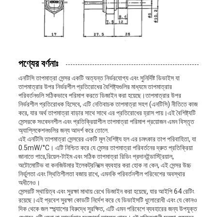
VR
SHOW
পণ্যের বর্ণনাঃ
এনটিসি তাপমাত্রা সেন্সর একটি অত্যন্ত নির্ভরযোগ্য এবং সুনির্দিষ্ট ডিভাইস যা
সাইট
তাপমাত্রার উপর নির্ভরশীল প্রতিরোধের বৈশিষ্ট্যগুলির মাধ্যমে তাপমাত্রার
পরিবর্তনগুলি সঠিকভাবে পরিমাপ করতে ডিজাইন করা হয়েছে।তাপমাত্রার উপর
ম্যাপ
নির্ভরশীল প্রতিরোধক হিসেবে, এটি নেতিবাচক তাপমাত্রা সহগ (এনটিসি) নীতিতে কাজ
করে, যার অর্থ তাপমাত্রা বাড়ার সাথে সাথে এর প্রতিরোধের হ্রাস পায়।এই বৈশিষ্ট্যটি
সেন্সরকে সংবেদনশীল এবং প্রতিক্রিয়াশীল তাপমাত্রা পরিমাপ প্রয়োজন এমন বিস্তৃত
অ্যাপ্লিকেশনগুলির জন্য আদর্শ করে তোলে.
PRIVACY
এই এনটিসি তাপমাত্রা সেন্সরের একটি মূল বৈশিষ্ট্য হল এর চমৎকার তাপ পরিবাহিতা, যা
0.5mW/°C। এটি নিশ্চিত করে যে সেন্সর তাপমাত্রা পরিবর্তনের দ্রুত প্রতিক্রিয়া
POLICY
জানাতে পারে,রিয়েল-টাইম এবং সঠিক তাপমাত্রা রিডিং প্রদানইন্ডাস্ট্রিয়াল,
অটোমোটিভ বা কনজিউমার ইলেকট্রনিক্সে ব্যবহার করা হোক না কেন, এই সেন্সর উচ্চ
নির্ভুলতা এবং স্থিতিশীলতা বজায় রাখে, এমনকি পরিবর্তনশীল পরিবেশের অবস্থার
অধীনেও।
সেন্সরটি স্থায়িত্ব এবং সুরক্ষা মাথায় রেখে ডিজাইন করা হয়েছে, যার আইপি 64 রেটিং
রয়েছে।এই প্রবেশ সুরক্ষা কোডটি নির্দেশ করে যে ডিভাইসটি ধুলোরোধী এবং যে কোনও
দিক থেকে জল স্প্ল্যাশের বিরুদ্ধে সুরক্ষিত, এটি এমন পরিবেশে ব্যবহারের জন্য উপযুক্ত