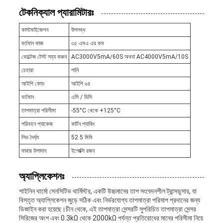
টেকনিক্যাল প্যারামিটারঃ
কাস্টমাইজেশন
উপলব্ধ
বর্তমান কাজ
৩৫ এমএ এর কম
ভোল্টেজ টেস্ট সহ্য করুন
AC3000V5mA/60S অথবা AC4000V5mA/10S
চেহারা
পানি
আইপি কোড
আইপি ৬৪
বর্তমান
এসি / ডিসি
তাপমাত্রা পরিসীমা
-55°C থেকে +125°C
পরিবহন প্যাকেজ
কার্টন প্যাকিং
লিড দৈর্ঘ্য
52.5 মিমি
মাথার উপাদান
ইপোক্সি রজন
অ্যাপ্লিকেশনঃ
শাইনিন থার্মো সেনসিটিভ থার্মিস্টর, একটি উচ্চমানের তাপ সংবেদনশীল ট্রান্সডুসার, যা
বিস্তৃত অ্যাপ্লিকেশন জুড়ে সঠিক এবং নির্ভরযোগ্য তাপমাত্রা পরিমাপ প্রদানের জন্য
ডিজাইন করা হয়েছে।চীন থেকে, এই তাপমাত্রা সেন্সরটি সুপরিচিত তাপমাত্রা সেন্সর
সিরিজের অংশ এবং 0.3kΩ থেকে 2000kΩ পর্যন্ত প্রতিরোধের মানের পরিসীমা নিয়ে