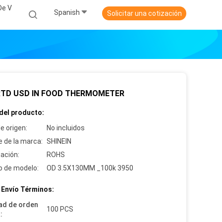
De V
Spanish
Solicitar una cotización
RTD USD IN FOOD THERMOMETER
del producto:
e origen:
No incluidos
 de la marca:
SHINEIN
cación:
ROHS
 de modelo:
OD 3.5X130MM _100k 3950
 Envío Términos:
ad de orden
100 PCS
: