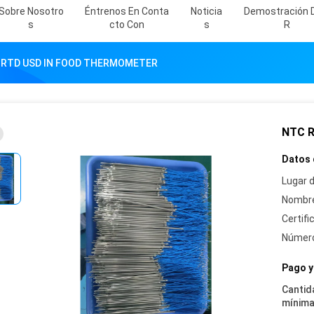
Sobre Nosotro
Éntrenos En Conta
Noticia
Demostración 
S
Cto Con
S
R
 RTD USD IN FOOD THERMOMETER
NTC 
Datos 
Lugar d
Nombre
Certifi
Número
Pago y
Cantid
mínima