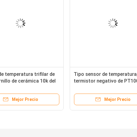
e temperatura trifilar de
Tipo sensor de temperatura
nillo de cerámica 10k del
termistor negativo de PT1
l NTC 3950 en el pVC
del coeficiente de temperat
Mejor Precio
Mejor Precio