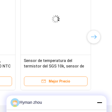
,
Sensor de temperatura del
00 NTC
termistor del SGS 10k, sensor de
ura
temperatura de la punta de prueba
del 1M NTC
Mejor Precio
Hyman zhou