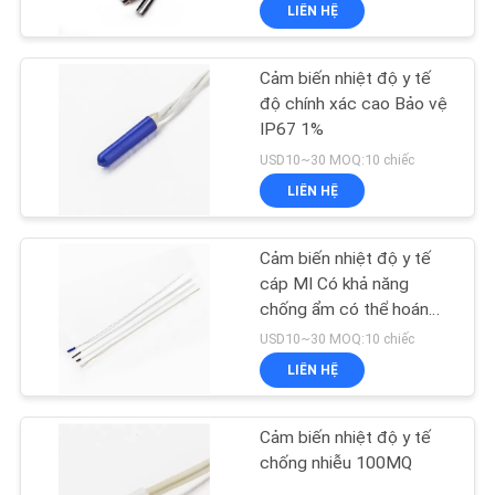
LIÊN HỆ
THAM
QUAN
Cảm biến nhiệt độ y tế
NHÀ
độ chính xác cao Bảo vệ
MÁY
IP67 1%
USD10~30 MOQ:10 chiếc
LIÊN HỆ
KIỂM
SOÁT
Cảm biến nhiệt độ y tế
CHẤT
cáp MI Có khả năng
chống ẩm có thể hoán
LƯỢNG
đổi cho nhau
USD10~30 MOQ:10 chiếc
LIÊN HỆ
LIÊN
HỆ
Cảm biến nhiệt độ y tế
CHÚNG
chống nhiễu 100MQ