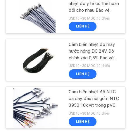
ĐỒ
nhiệt độ y tế có thể hoán
đổi cho nhau Bảo vệ
TRANG
IP67
USD10~30 MOQ:10 chiếc
WEB
LIÊN HỆ
PRIVACY
Cảm biến nhiệt độ máy
nước nóng DC 24V Độ
POLICY
chính xác 0,5% Bảo vệ
IP67
USD10~30 MOQ:10 chiếc
LIÊN HỆ
Cảm biến nhiệt độ NTC
ba dây, đầu nối gốm NTC
3950 10k vít trong pVC
USD10~30 MOQ:10 chiếc
LIÊN HỆ