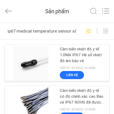
-
2026
Dongguan
Sản phẩm
Shinein
Electornics
Technology
Co.,Ltd.
All
TRANG
Rights
ip67 medical temperature sensor sản xuất trực tuyến
Reserved.
CHỦ
Cảm biến nhiệt độ y tế
CÁC
1.0MA IP67 Hệ số nhiệt
SẢN
độ âm bảo vệ
PHẨM
USD10~30 MOQ:10 chiếc
LIÊN HỆ
VỀ
Cảm biến nhiệt độ y tế
CHÚNG
có độ chính xác cao Bảo
TÔI
vệ IP67 ROHS đã được
phê duyệt
USD10~30 MOQ:10 chiếc