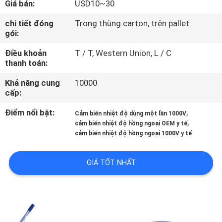
Giá bán:
USD10~30
THAM
QUAN
chi tiết đóng
Trong thùng carton, trên pallet
gói:
NHÀ
Điều khoản
T / T, Western Union, L / C
MÁY
thanh toán:
Khả năng cung
10000
KIỂM
cấp:
SOÁT
Điểm nổi bật:
,
Cảm biến nhiệt độ dùng một lần 1000V
CHẤT
,
cảm biến nhiệt độ hồng ngoại OEM y tế
cảm biến nhiệt độ hồng ngoại 1000V y tế
LƯỢNG
GIÁ TỐT NHẤT
LIÊN
HỆ
CHÚNG