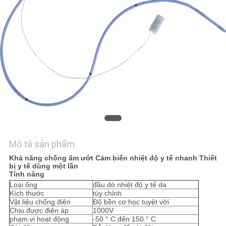
TÔI
TIN
TỨC
YÊU
CẦU
BÁO
GIÁ
Mô tả sản phẩm
Khả năng chống ẩm ướt Cảm biến nhiệt độ y tế nhanh Thiết
VR
bị y tế dùng một lần
Tính năng
SHOW
Loại ống
đầu dò nhiệt độ y tế da
Kích thước
tùy chỉnh
Vật liệu chống điện
Độ bền cơ học tuyệt vời
Chịu được điện áp
1000V
SƠ
phạm vi hoạt động
-50 ° C đến 150 ° C