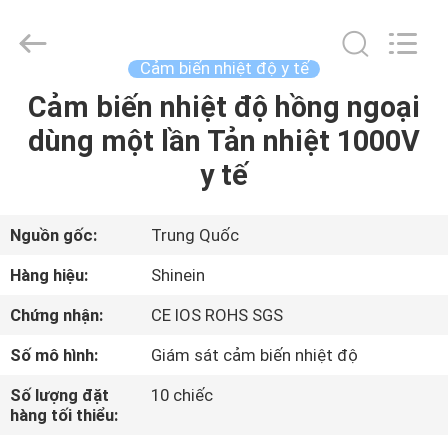
-
2026
Dongguan
Shinein
Electornics
Cảm biến nhiệt độ y tế
Technology
Co.,Ltd.
All
Cảm biến nhiệt độ hồng ngoại
TRANG
Rights
Reserved.
dùng một lần Tản nhiệt 1000V
CHỦ
y tế
CÁC
SẢN
Nguồn gốc:
Trung Quốc
PHẨM
Hàng hiệu:
Shinein
Chứng nhận:
CE IOS ROHS SGS
VỀ
Số mô hình:
Giám sát cảm biến nhiệt độ
CHÚNG
Số lượng đặt
10 chiếc
TÔI
hàng tối thiểu: