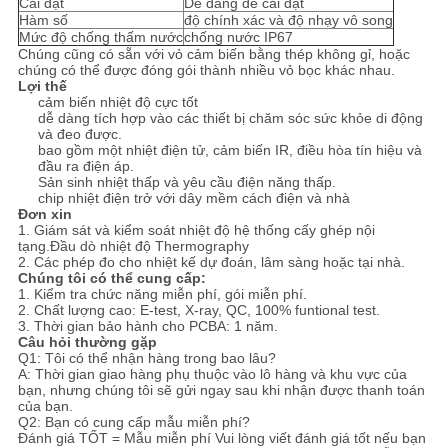
Cài đặt
Dễ dàng để cài đặt
ĐỒ
Hàm số
độ chính xác và độ nhạy vô song
Mức độ chống thấm nước
chống nước IP67
TRANG
Chúng cũng có sẵn với vỏ cảm biến bằng thép không gỉ, hoặc
chúng có thể được đóng gói thành nhiều vỏ bọc khác nhau.
WEB
Lợi thế
cảm biến nhiệt độ cực tốt
dễ dàng tích hợp vào các thiết bị chăm sóc sức khỏe di động
và đeo được.
PRIVACY
bao gồm một nhiệt điện tử, cảm biến IR, điều hòa tín hiệu và
đầu ra điện áp.
POLICY
Sản sinh nhiệt thấp và yêu cầu điện năng thấp.
chip nhiệt điện trở với dây mềm cách điện và nhà
Đơn xin
1. Giám sát và kiểm soát nhiệt độ hệ thống cấy ghép nội
tạng.Đầu dò nhiệt độ Thermography
2. Các phép đo cho nhiệt kế dự đoán, lâm sàng hoặc tại nhà.
Chúng tôi có thể cung cấp:
1. Kiểm tra chức năng miễn phí, gói miễn phí.
2. Chất lượng cao: E-test, X-ray, QC, 100% funtional test.
3. Thời gian bảo hành cho PCBA: 1 năm.
Câu hỏi thường gặp
Q1: Tôi có thể nhận hàng trong bao lâu?
A: Thời gian giao hàng phụ thuộc vào lô hàng và khu vực của
bạn, nhưng chúng tôi sẽ gửi ngay sau khi nhận được thanh toán
của bạn.
Q2: Bạn có cung cấp mẫu miễn phí?
Đánh giá TỐT = Mẫu miễn phí Vui lòng viết đánh giá tốt nếu bạn