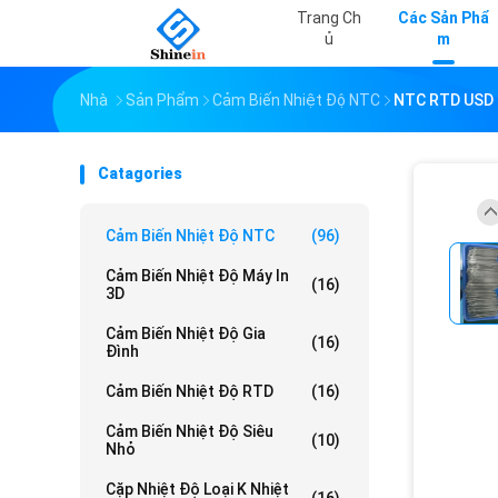
Trang Ch
Các Sản Phẩ
Ủ
M
Nhà
Sản Phẩm
Cảm Biến Nhiệt Độ NTC
NTC RTD USD
Catagories
Cảm Biến Nhiệt Độ NTC
(96)
Cảm Biến Nhiệt Độ Máy In
(16)
3D
Cảm Biến Nhiệt Độ Gia
(16)
Đình
Cảm Biến Nhiệt Độ RTD
(16)
Cảm Biến Nhiệt Độ Siêu
(10)
Nhỏ
Cặp Nhiệt Độ Loại K Nhiệt