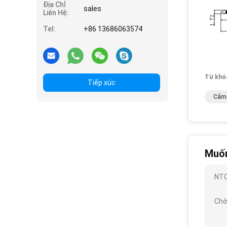
Địa Chỉ
sales
Liên Hệ:
Tel:
+86 13686063574
Từ khó
Tiếp xúc
Cảm 
Muốn
NTC
Chờ