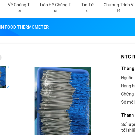
Về Chúng T
Liên Hệ Chúng T
Tin Tứ
Chương Trình V
Ôi
Ôi
C
R
 IN FOOD THERMOMETER
NTC 
Thông 
Nguồn 
Hàng h
Chứng 
Số mô 
Thanh 
Số lượ
tối thi