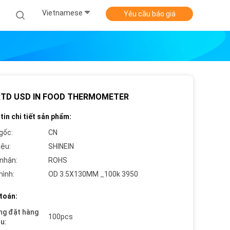
Vietnamese
Yêu cầu báo giá
RTD USD IN FOOD THERMOMETER
tin chi tiết sản phẩm:
gốc:
CN
iệu:
SHINEIN
nhận:
ROHS
hình:
OD 3.5X130MM _100k 3950
toán:
ng đặt hàng
100pcs
ểu: