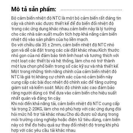
Mô tả sản phẩm:
LIÊN
Bộ cảm biến nhiệt độ NTC là một bộ cảm biến rất đáng tin
cậy và chính xác được thiết kế để đo biến đổi nhiệt độ
HỆ
trong các ứng dụng khác nhau.cảm biến này là lý tưởng
cho các nhà sản xuất muốn tích hợp khả năng cảm biến
CHÚNG
nhiệt độ vào sản phẩm của họ liền mạch.
Đo với chiều dài 35 ± 2mm, cảm biến nhiệt độ NTC nhỏ
gọn và dễ cài đặt trong các cài đặt khác nhau.Kích thước
TÔI
nhỏ gọn của nó đảm bảo tính linh hoạt và tương thích với
một loạt các thiết bị và hệ thống, làm cho nó trở thành
một lựa chọn phổ biến trong số các kỹ sư và nhà thiết kế.
Một trong những tính năng chính của cảm biến nhiệt độ
TIN
NTC là giá trị kháng cự chính xác của nó.cảm biến này
cung cấp các bài đọc nhiệt độ chính xác để tăng cường
TỨC
giám sát và kiểm soát. Mức độ chính xác cao đảm bảo
rằng người dùng có thể dựa vào cảm biến cho hiệu suất
nhất quán và đáng tin cậy.
Khi nói đến khả năng tải, cảm biến nhiệt độ NTC cung cấp
YÊU
tải trọng 2-20KG, làm cho nó phù hợp với các ứng dụng đòi
hỏi mức hỗ trợ tải khác nhau.Cho dù được sử dụng trong
môi trường công nghiệp hoặc điện tử tiêu dùng, cảm biến
CẦU
này có thể đo hiệu quả sự thay đổi nhiệt độ trong khi phù
hợp với các yêu cầu tải khác nhau.