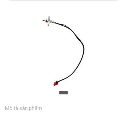
TÔI
THAM
QUAN
NHÀ
MÁY
KIỂM
SOÁT
CHẤT
Mô tả sản phẩm
LƯỢNG