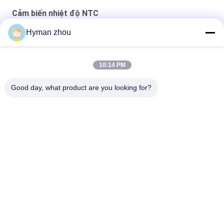
Cảm biến nhiệt độ NTC
Hyman zhou
Cảm biến nhiệt độ nước xe
NTC RTD USD TRONG NHIỆT KẾ THỰC PHẨM
10:14 PM
NTC nhiệt độ cảm biến bộ phận thermistor được thiết kế cho
Good day, what product are you looking for?
xe máy
Danh mục phổ biến
Tất cả
các
Cảm Biến Nhiệt Độ 
Cảm Biến Nhiệt Độ 
NTC
Máy In 3D
Cảm Biến Nhiệt Độ 
Cảm Biến Nhiệt Độ 
Gia Đình
RTD
Cảm Biến Nhiệt Độ 
Cảm Biến Nhiệt Độ 