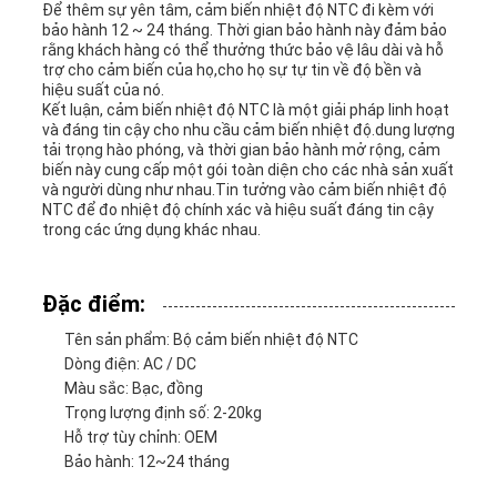
BÁO
Để thêm sự yên tâm, cảm biến nhiệt độ NTC đi kèm với
bảo hành 12 ~ 24 tháng. Thời gian bảo hành này đảm bảo
GIÁ
rằng khách hàng có thể thưởng thức bảo vệ lâu dài và hỗ
trợ cho cảm biến của họ,cho họ sự tự tin về độ bền và
hiệu suất của nó.
Kết luận, cảm biến nhiệt độ NTC là một giải pháp linh hoạt
VR
và đáng tin cậy cho nhu cầu cảm biến nhiệt độ.dung lượng
tải trọng hào phóng, và thời gian bảo hành mở rộng, cảm
biến này cung cấp một gói toàn diện cho các nhà sản xuất
SHOW
và người dùng như nhau.Tin tưởng vào cảm biến nhiệt độ
NTC để đo nhiệt độ chính xác và hiệu suất đáng tin cậy
trong các ứng dụng khác nhau.
SƠ
Đặc điểm:
ĐỒ
Tên sản phẩm: Bộ cảm biến nhiệt độ NTC
TRANG
Dòng điện: AC / DC
Màu sắc: Bạc, đồng
WEB
Trọng lượng định số: 2-20kg
Hỗ trợ tùy chỉnh: OEM
Bảo hành: 12~24 tháng
PRIVACY