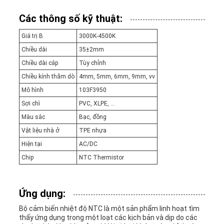
POLICY
Các thông số kỹ thuật:
Giá trị B
3000K-4500K
Chiều dài
35±2mm
Chiều dài cáp
Tùy chỉnh
Chiều kính thăm dò
4mm, 5mm, 6mm, 9mm, vv
Mô hình
103F3950
Sợi chì
PVC, XLPE, ...
Màu sắc
Bạc, đồng
Vật liệu nhà ở
TPE nhựa
Hiện tại
AC/DC
Chip
NTC Thermistor
Ứng dụng:
Bộ cảm biến nhiệt độ NTC là một sản phẩm linh hoạt tìm
thấy ứng dụng trong một loạt các kịch bản và dịp do các