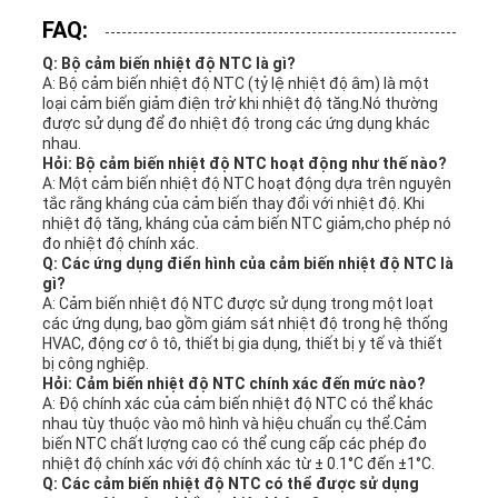
FAQ:
Q: Bộ cảm biến nhiệt độ NTC là gì?
A: Bộ cảm biến nhiệt độ NTC (tỷ lệ nhiệt độ âm) là một
loại cảm biến giảm điện trở khi nhiệt độ tăng.Nó thường
được sử dụng để đo nhiệt độ trong các ứng dụng khác
nhau.
Hỏi: Bộ cảm biến nhiệt độ NTC hoạt động như thế nào?
A: Một cảm biến nhiệt độ NTC hoạt động dựa trên nguyên
tắc rằng kháng của cảm biến thay đổi với nhiệt độ. Khi
nhiệt độ tăng, kháng của cảm biến NTC giảm,cho phép nó
đo nhiệt độ chính xác.
Q: Các ứng dụng điển hình của cảm biến nhiệt độ NTC là
gì?
A: Cảm biến nhiệt độ NTC được sử dụng trong một loạt
các ứng dụng, bao gồm giám sát nhiệt độ trong hệ thống
HVAC, động cơ ô tô, thiết bị gia dụng, thiết bị y tế và thiết
bị công nghiệp.
Hỏi: Cảm biến nhiệt độ NTC chính xác đến mức nào?
A: Độ chính xác của cảm biến nhiệt độ NTC có thể khác
nhau tùy thuộc vào mô hình và hiệu chuẩn cụ thể.Cảm
biến NTC chất lượng cao có thể cung cấp các phép đo
nhiệt độ chính xác với độ chính xác từ ± 0.1°C đến ±1°C.
Q: Các cảm biến nhiệt độ NTC có thể được sử dụng