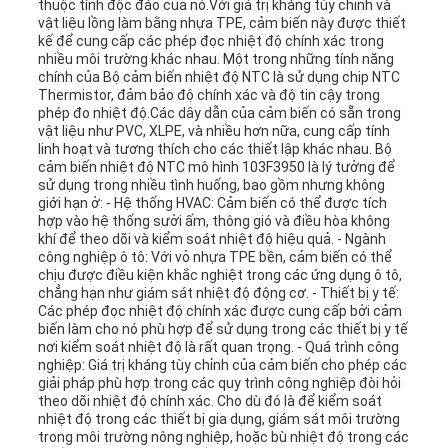
thuộc tính độc đáo của nó.Với giá trị kháng tùy chỉnh và
vật liệu lồng làm bằng nhựa TPE, cảm biến này được thiết
kế để cung cấp các phép đọc nhiệt độ chính xác trong
nhiều môi trường khác nhau. Một trong những tính năng
chính của Bộ cảm biến nhiệt độ NTC là sử dụng chip NTC
Thermistor, đảm bảo độ chính xác và độ tin cậy trong
phép đo nhiệt độ.Các dây dẫn của cảm biến có sẵn trong
vật liệu như PVC, XLPE, và nhiều hơn nữa, cung cấp tính
linh hoạt và tương thích cho các thiết lập khác nhau. Bộ
cảm biến nhiệt độ NTC mô hình 103F3950 là lý tưởng để
sử dụng trong nhiều tình huống, bao gồm nhưng không
giới hạn ở: - Hệ thống HVAC: Cảm biến có thể được tích
hợp vào hệ thống sưởi ấm, thông gió và điều hòa không
khí để theo dõi và kiểm soát nhiệt độ hiệu quả. - Ngành
công nghiệp ô tô: Với vỏ nhựa TPE bền, cảm biến có thể
chịu được điều kiện khắc nghiệt trong các ứng dụng ô tô,
chẳng hạn như giám sát nhiệt độ động cơ. - Thiết bị y tế:
Các phép đọc nhiệt độ chính xác được cung cấp bởi cảm
biến làm cho nó phù hợp để sử dụng trong các thiết bị y tế
nơi kiểm soát nhiệt độ là rất quan trọng. - Quá trình công
nghiệp: Giá trị kháng tùy chỉnh của cảm biến cho phép các
giải pháp phù hợp trong các quy trình công nghiệp đòi hỏi
theo dõi nhiệt độ chính xác. Cho dù đó là để kiểm soát
nhiệt độ trong các thiết bị gia dụng, giám sát môi trường
trong môi trường nông nghiệp, hoặc bù nhiệt độ trong các