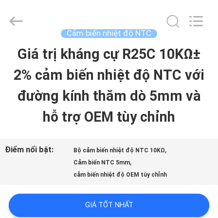
-
2026
Dongguan
Shinein
Cảm biến nhiệt độ NTC
Electornics
Technology
Giá trị kháng cự R25C 10KΩ±
TRANG
Co.,Ltd.
All
Rights
2% cảm biến nhiệt độ NTC với
CHỦ
Reserved.
đường kính thăm dò 5mm và
CÁC
hỗ trợ OEM tùy chỉnh
SẢN
PHẨM
Điểm nổi bật:
,
Bộ cảm biến nhiệt độ NTC 10KΩ
,
Cảm biến NTC 5mm
cảm biến nhiệt độ OEM tùy chỉnh
VỀ
CHÚNG
GIÁ TỐT NHẤT